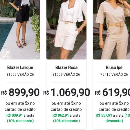
Blazer Lalique
Blazer Rosa
Blusa Ipê
81055 VERÃO 26
81059 VERÃO 26
75415 VERÃO 26
899,90
1.069,90
619,9
R$
R$
R$
ou em até
5x
no
ou em até
5x
no
ou em até
5x
no
cartão de crédito
cartão de crédito
cartão de crédito
R$ 809,91
à vista
R$ 962,91
à vista
R$ 557,91
à vista
(1
(10% desconto)
(10% desconto)
desconto)