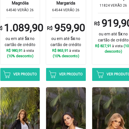
Magnólia
Margarida
11824 VERÃO 26
64540 VERÃO 26
64544 VERÃO 26
919,9
R$
1.089,90
959,90
$
R$
ou em até
5x
no
ou em até
5x
no
ou em até
5x
no
cartão de crédito
cartão de crédito
cartão de crédito
R$ 827,91
à vista
(1
R$ 980,91
à vista
R$ 863,91
à vista
desconto)
(10% desconto)
(10% desconto)
VER PRODUTO
VER PRODUTO
VER PRODUT