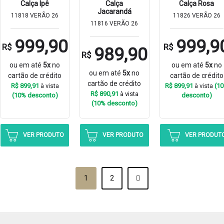
Calça Ipê
Calça
Calça Rosa
Jacarandá
11818 VERÃO 26
11826 VERÃO 26
11816 VERÃO 26
999,90
999,9
R$
R$
989,90
R$
ou em até
5x
no
ou em até
5x
no
ou em até
5x
no
cartão de crédito
cartão de crédito
cartão de crédito
R$ 899,91
à vista
R$ 899,91
à vista
(1
R$ 890,91
à vista
(10% desconto)
desconto)
(10% desconto)
VER PRODUTO
VER PRODUTO
VER PRODUT
1
2