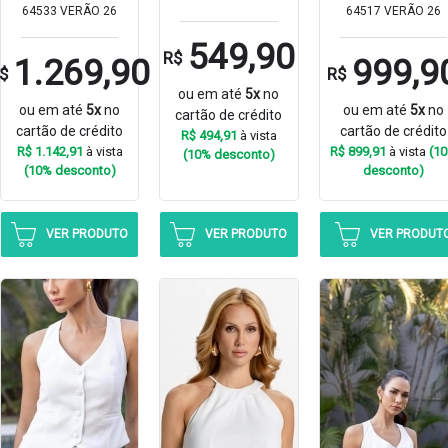
64533 VERÃO 26
64517 VERÃO 26
549,90
R$
1.269,90
999,9
$
R$
ou em até
5x
no
ou em até
5x
no
ou em até
5x
no
cartão de crédito
cartão de crédito
cartão de crédito
R$ 494,91
à vista
R$ 1.142,91
à vista
R$ 899,91
à vista
(1
(10% desconto)
(10% desconto)
desconto)
VER PRODUTO
VER PRODUTO
VER PRODUT