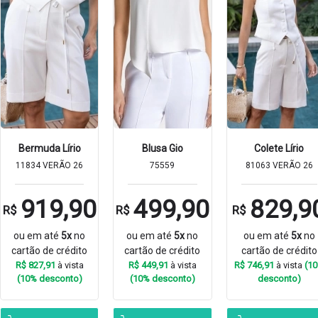
Bermuda Lírio
Blusa Gio
Colete Lírio
11834 VERÃO 26
75559
81063 VERÃO 26
919,90
499,90
829,9
R$
R$
R$
ou em até
5x
no
ou em até
5x
no
ou em até
5x
no
cartão de crédito
cartão de crédito
cartão de crédito
R$ 827,91
à vista
R$ 449,91
à vista
R$ 746,91
à vista
(1
(10% desconto)
(10% desconto)
desconto)