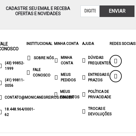
CADASTRE SEU EMAIL E RECEBA
ENVIAR
OFERTAS E NOVIDADES
FALE
INSTITUCIONAL
MINHA CONTA
AJUDA
REDES SOCIAIS
CONOSCO
MINHA
DÚVIDAS
SOBRE NÓS
(43) 99852-
CONTA
FREQUENTES
1999
FALE
MEUS
ENTREGAS E
CONOSCO
(41) 99811-
PEDIDOS
PRAZOS
0056
MEUS
POLÍTICA DE
FAVORITOS
PRIVACIDADE
CONTATO@MONICANEGREIROS.COM.BR
TROCAS E
18.448.964/0001-
DEVOLUÇÕES
62