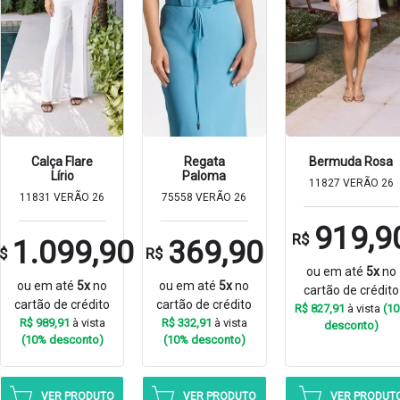
Calça Flare
Regata
Bermuda Rosa
Lírio
Paloma
11827 VERÃO 26
11831 VERÃO 26
75558 VERÃO 26
919,9
R$
1.099,90
369,90
$
R$
ou em até
5x
no
ou em até
5x
no
ou em até
5x
no
cartão de crédito
cartão de crédito
cartão de crédito
R$ 827,91
à vista
(1
R$ 989,91
à vista
R$ 332,91
à vista
desconto)
(10% desconto)
(10% desconto)
VER PRODUTO
VER PRODUTO
VER PRODUT