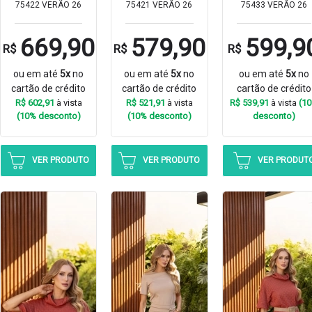
75422 VERÃO 26
75421 VERÃO 26
75433 VERÃO 26
669,90
579,90
599,9
R$
R$
R$
ou em até
5x
no
ou em até
5x
no
ou em até
5x
no
cartão de crédito
cartão de crédito
cartão de crédito
R$ 602,91
à vista
R$ 521,91
à vista
R$ 539,91
à vista
(1
(10% desconto)
(10% desconto)
desconto)
VER PRODUTO
VER PRODUTO
VER PRODUT