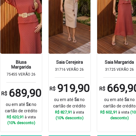
Blusa
Saia Cerejeira
Saia Margarida
Margarida
31716 VERÃO 26
31725 VERÃO 26
75455 VERÃO 26
919,90
669,9
R$
R$
689,90
R$
ou em até
5x
no
ou em até
5x
no
ou em até
5x
no
cartão de crédito
cartão de crédito
cartão de crédito
R$ 827,91
à vista
R$ 602,91
à vista
(1
R$ 620,91
à vista
(10% desconto)
desconto)
(10% desconto)